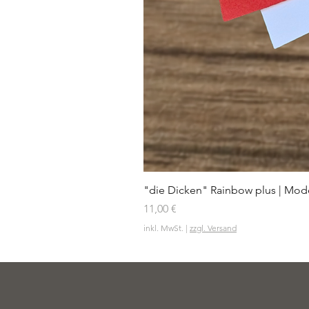
"die Dicken" Rainbow plus | Mode
Preis
11,00 €
inkl. MwSt.
|
zzgl. Versand