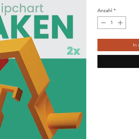
Anzahl
*
In