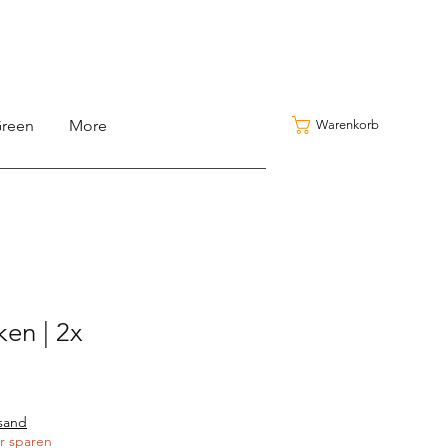
reen
More
Warenkorb
ken | 2x
rsand
r sparen