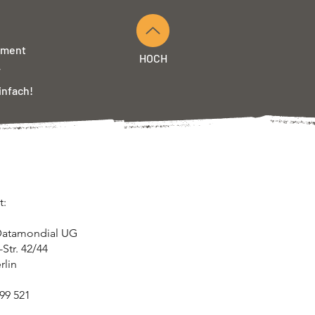
pment
HOCH
r
infach!
t:
Datamondial UG
Str. 42/44
rlin
99 521