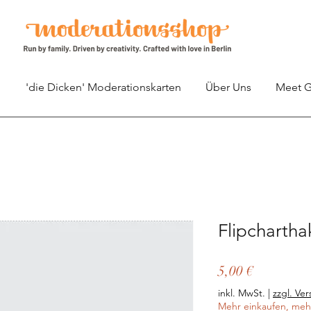
p
'die Dicken' Moderationskarten
Über Uns
Meet G
Flipchartha
Preis
5,00 €
inkl. MwSt.
|
zzgl. Ve
Mehr einkaufen, meh