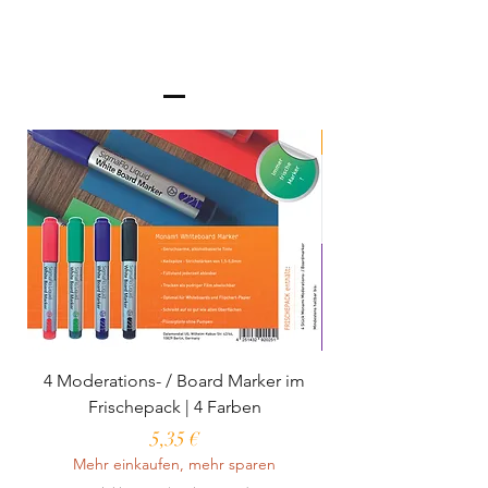
Neu
4 Moderations- / Board Marker im
Pinnwandnadeln | tr
Frischepack | 4 Farben
Preis
5,35 €
Mehr einkaufen, mehr sparen